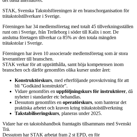
det bästa alternativet.
STAK, Svenska Takstolsföreningen är en branschorganisation för
trätakstolstillverkare i Sverige.
Föreningen har 34 medlemsföretag med totalt 45 tillverkningsställen
runt om i Sverige, från Trelleborg i söder till Kalix i norr. De
anslutna företagen tillverkar ca 85% av den totala mängden
trätakstolar i Sverige.
Föreningen har även 10 associerade medlemsföretag som är stora
leverantörer till branschen.
STAK verkar för att upprätthålla, samt höja kompetensen inom
branschen och därför genomförs olika kurser under året:
Konstruktörskurs
, med efterföljande provskrivning för att
bli ”Godkänd konstruktör”.
Vidare genomförs en
uppföljningskurs för instruktörer
, då
nyheter i standarder etc behandlas.
Dessutom genomförs en
operatörskurs
, som hanterar det
praktiska arbetet och kraven kring trätakstolstillverkning
Takstabiliseringskurs
, planeras under 2025.
Vidare har en takstolshandbok framtagits tillsammans med Svenskt
Trä.
Dessutom har STAK arbetat fram 2 st EPD, en för